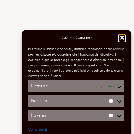
Gestisci Consenso
Per fornire le migliori esperienze, utilizziamo tecnologie come i cookie
per memorizzare e/o accedere alle informazioni del dispositivo. Il
consenso a queste tecnologie ci permetterà di elaborare dati come il
Blog
Eventi
comportamento di navigazione o ID unici su questo sito. Non
acconsentire o ritirare il consenso può influire negativamente su alcune
Chi siamo
Negozio
caratteristiche e funzioni.
FAQ
Pattern
Funzionale
Sempre attivo
Autori
Temi
Preferenze
Prefere
Marketing
Marketi
Gestisci servizi