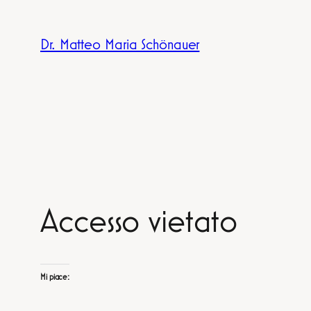
Vai
al
Dr. Matteo Maria Schönauer
contenuto
Accesso vietato
Mi piace: