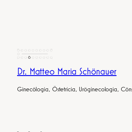
Dr. Matteo Maria Schönauer
Ginecölogia, Östetricia, Uröginecologia, Cöns