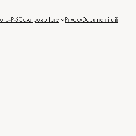
o U-P-S
Cosa posso fare
Privacy
Documenti utili